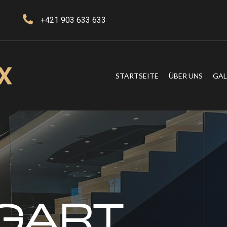
+421 903 633 633
STARTSEITE
ÜBER UNS
GAL
GART