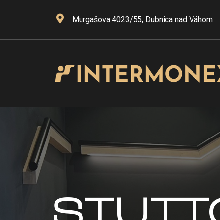
Murgašova 4023/55, Dubnica nad Váhom
STUTT