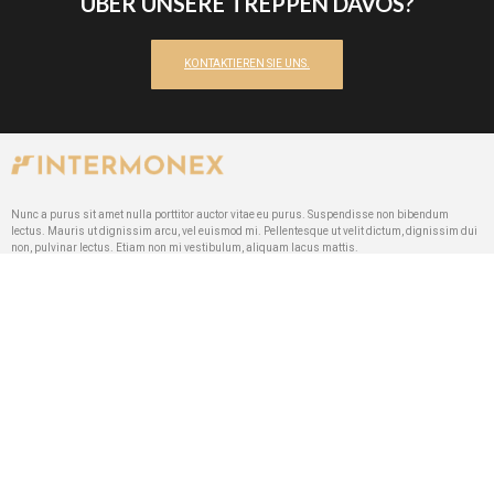
ÜBER UNSERE TREPPEN DAVOS?
KONTAKTIEREN SIE UNS.
Nunc a purus sit amet nulla porttitor auctor vitae eu purus. Suspendisse non bibendum
lectus. Mauris ut dignissim arcu, vel euismod mi. Pellentesque ut velit dictum, dignissim dui
non, pulvinar lectus. Etiam non mi vestibulum, aliquam lacus mattis.
SCHNELLE
NAVIGATION
Startseite
Über uns
Galerie
Referenzen
Kontakt