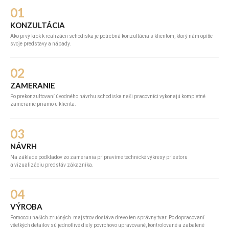
01
KONZULTÁCIA
Ako prvý krok k realizácii schodiska je potrebná konzultácia s klientom, ktorý nám opíše
svoje predstavy a nápady.
02
ZAMERANIE
Po prekonzultovaní úvodného návrhu schodiska naši pracovníci vykonajú kompletné
zameranie priamo u klienta.
03
NÁVRH
Na základe podkladov zo zamerania pripravíme technické výkresy priestoru
a vizualizáciu predstáv zákazníka.
04
VÝROBA
Pomocou našich zručných majstrov dostáva drevo ten správny tvar. Po dopracovaní
všetkých detailov sú jednotlivé diely povrchovo upravované, kontrolované a zabalené