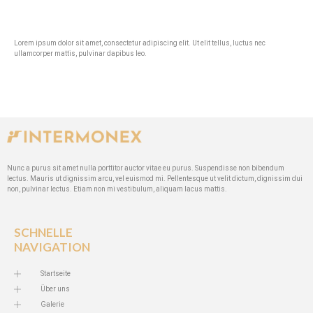
Lorem ipsum dolor sit amet, consectetur adipiscing elit. Ut elit tellus, luctus nec
ullamcorper mattis, pulvinar dapibus leo.
Nunc a purus sit amet nulla porttitor auctor vitae eu purus. Suspendisse non bibendum
lectus. Mauris ut dignissim arcu, vel euismod mi. Pellentesque ut velit dictum, dignissim dui
non, pulvinar lectus. Etiam non mi vestibulum, aliquam lacus mattis.
SCHNELLE
NAVIGATION
Startseite
Über uns
Galerie