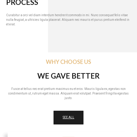
PROCESS
Curabitur a orci vel diam interdum hendrerit commodo in mi. Nunc consequat felis vitae
nulla feugiat, a ultricies ligula placerat. Aliquam nec mauris et purus pretium eleifend in
et erat.
WHY CHOOSE US
WE GAVE BETTER
Fusce at tellus nec erat pretium maximus eu et eros. Mauris ligula ex, egestas non
condimentum ut, rutrum eget massa. Aliquam erat volutpat. Praesent fringilla egestas
justo.
SEE ALL