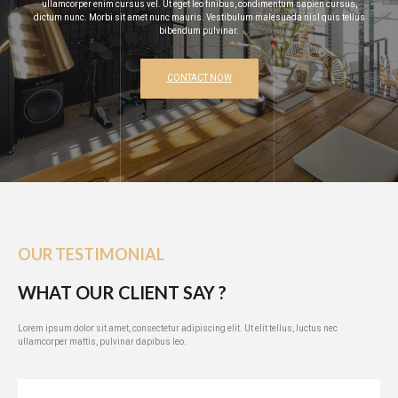
ullamcorper enim cursus vel. Ut eget leo finibus, condimentum sapien cursus,
dictum nunc. Morbi sit amet nunc mauris. Vestibulum malesuada nisl quis tellus
bibendum pulvinar.
CONTACT NOW
OUR TESTIMONIAL
WHAT OUR CLIENT SAY ?
Lorem ipsum dolor sit amet, consectetur adipiscing elit. Ut elit tellus, luctus nec
ullamcorper mattis, pulvinar dapibus leo.