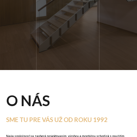
O NÁS
SME TU PRE VÁS UŽ OD ROKU 1992
Naša spoločnosť sa zaoberá projektovaním, výrobou a montážou schodísk s použitím