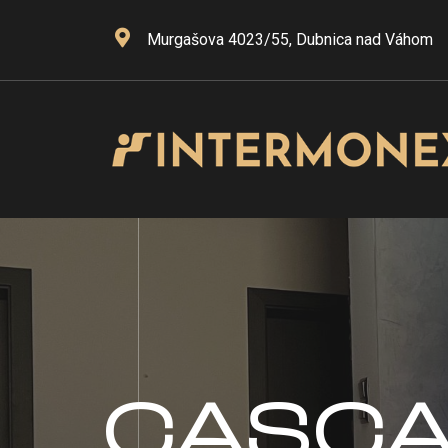
Murgašova 4023/55, Dubnica nad Váhom
CASC