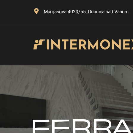
Murgašova 4023/55, Dubnica nad Váhom
FERRA