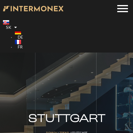
SK
DE
FR
STUTTGART