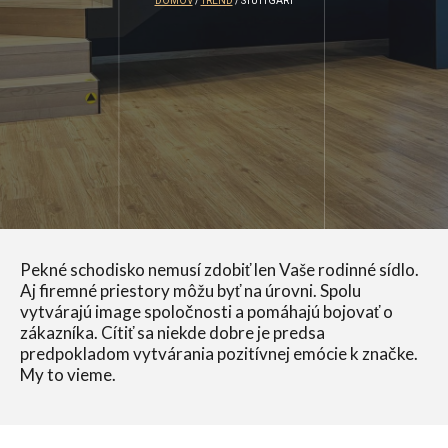
DOMOV
/
TREND
/ STUTTGART
Pekné schodisko nemusí zdobiť len Vaše rodinné sídlo.
Aj firemné priestory môžu byť na úrovni. Spolu
vytvárajú image spoločnosti a pomáhajú bojovať o
zákazníka. Cítiť sa niekde dobre je predsa
predpokladom vytvárania pozitívnej emócie k značke.
My to vieme.