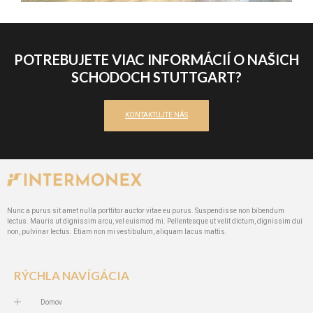
POTREBUJETE VIAC INFORMÁCIÍ O NAŠICH
SCHODOCH STUTTGART?
KONTAKTUJTE NÁS
Nunc a purus sit amet nulla porttitor auctor vitae eu purus. Suspendisse non bibendum
lectus. Mauris ut dignissim arcu, vel euismod mi. Pellentesque ut velit dictum, dignissim dui
non, pulvinar lectus. Etiam non mi vestibulum, aliquam lacus mattis.
RÝCHLA NAVÍGÁCIA
Domov