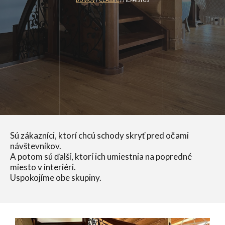
DOMOV
/
CLASSIC
/ HEFAISTOS
Sú zákazníci, ktorí chcú schody skryť pred očami
návštevníkov.
A potom sú ďalší, ktorí ich umiestnia na popredné
miesto v interiéri.
Uspokojíme obe skupiny.