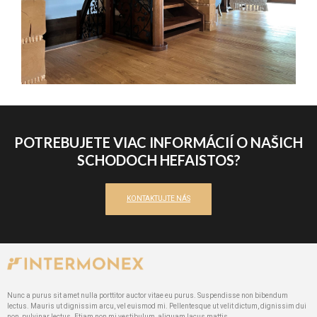
POTREBUJETE VIAC INFORMÁCIÍ O NAŠICH
SCHODOCH HEFAISTOS?
KONTAKTUJTE NÁS
Nunc a purus sit amet nulla porttitor auctor vitae eu purus. Suspendisse non bibendum
lectus. Mauris ut dignissim arcu, vel euismod mi. Pellentesque ut velit dictum, dignissim dui
non, pulvinar lectus. Etiam non mi vestibulum, aliquam lacus mattis.