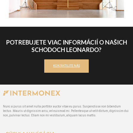
POTREBUJETE VIAC INFORMÁCIÍ O NAŠICH
SCHODOCH LEONARDO?
KONTAKTUJTE NÁS
Nunc a purus sit amet nulla porttitor auctor vitae eu purus. Suspendisse non bibendum
lectus. Mauris ut dignissim arcu, vel euismod mi. Pellentesque ut velit dictum, dignissim dui
non, pulvinar lectus. Etiam non mi vestibulum, aliquam lacus mattis.