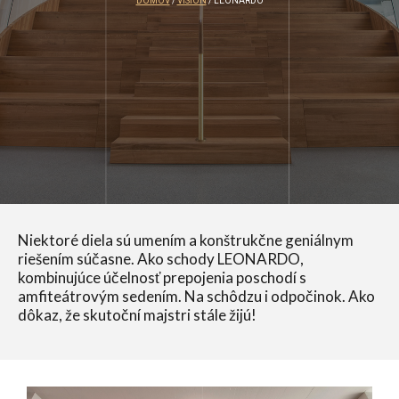
DOMOV
/
VISION
/ LEONARDO
Niektoré diela sú umením a konštrukčne geniálnym
riešením súčasne. Ako schody LEONARDO,
kombinujúce účelnosť prepojenia poschodí s
amfiteátrovým sedením. Na schôdzu i odpočinok. Ako
dôkaz, že skutoční majstri stále žijú!