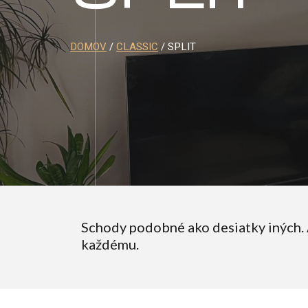
DOMOV
/
CLASSIC
/ SPLIT
Schody podobné ako desiatky iných. 
každému.