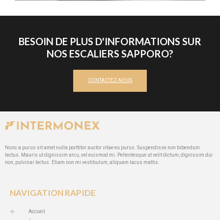
BESOIN DE PLUS D'INFORMATIONS SUR
NOS ESCALIERS SAPPORO?
CONTACTEZ-NOUS
Nunc a purus sit amet nulla porttitor auctor vitae eu purus. Suspendisse non bibendum
lectus. Mauris ut dignissim arcu, vel euismod mi. Pellentesque ut velit dictum, dignissim dui
non, pulvinar lectus. Etiam non mi vestibulum, aliquam lacus mattis.
NAVIGATION RAPIDE
Accueil