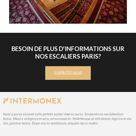
BESOIN DE PLUS D'INFORMATIONS SUR
NOS ESCALIERS PARIS?
CONTACTEZ-NOUS
Nunc a purus sit amet nulla porttitor auctor vitae eu purus. Suspendisse non bibendum
lectus. Mauris ut dignissim arcu, vel euismod mi. Pellentesque ut velit dictum, dignissim dui
non, pulvinar lectus. Etiam non mi vestibulum, aliquam lacus mattis.