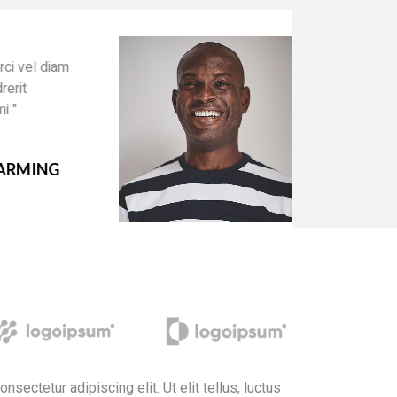
l diam
" Cur
inte
comm
NG
TY
Desi
iam
sectetur adipiscing elit. Ut elit tellus, luctus