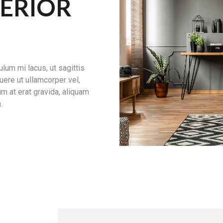
TERIOR
um mi lacus, ut sagittis
ere ut ullamcorper vel,
um at erat gravida, aliquam
.