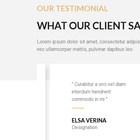
OUR TESTIMONIAL
WHAT OUR CLIENT SA
" Curabitur a orci vel diam
interdum hendrerit
commodo in mi "
Lorem ipsum dolor sit amet, consectetur adipiscin
nec ullamcorper mattis, pulvinar dapibus leo.
KEAN BERLIN
Designation
" Curabitur a orci vel diam
interdum hendrerit
commodo in mi "
ELSA VERINA
Designation