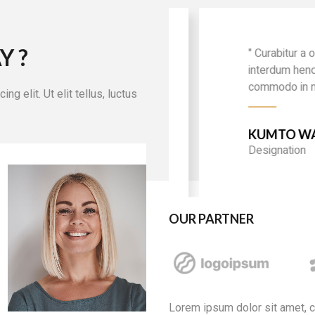
Y ?
" Curabitur a orci ve
interdum hendrerit
commodo in mi "
g elit. Ut elit tellus, luctus
KUMTO WARMI
Designation
" Curabitur a orci vel d
interdum hendrerit
OUR PARTNER
commodo in mi "
WIDHI YUGO
Designation
Lorem ipsum dolor sit amet, con