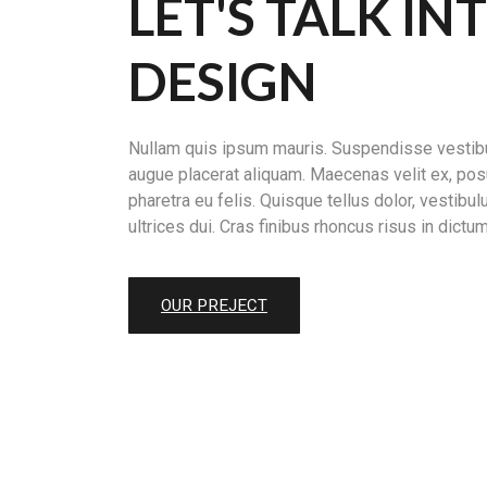
LET'S TALK IN
DESIGN
Nullam quis ipsum mauris. Suspendisse vestibul
augue placerat aliquam. Maecenas velit ex, posu
pharetra eu felis. Quisque tellus dolor, vestibul
ultrices dui. Cras finibus rhoncus risus in dictum
OUR PREJECT