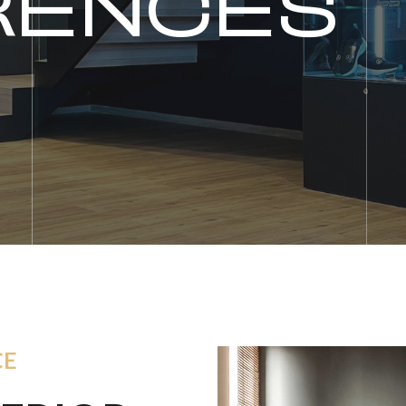
RENCES
CE