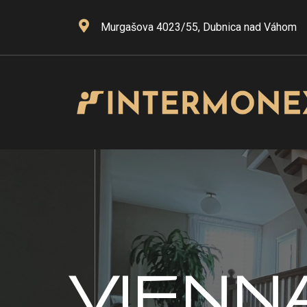
Murgašova 4023/55, Dubnica nad Váhom
VIENN