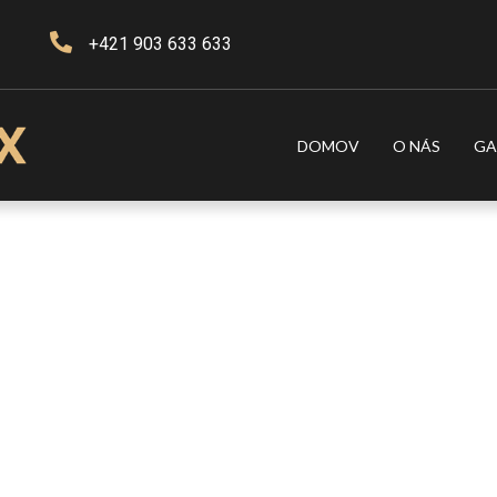
+421 903 633 633
DOMOV
O NÁS
GA